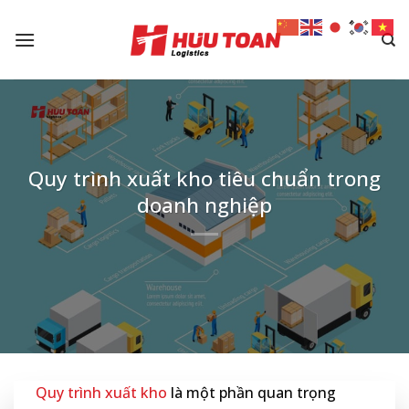
Skip
to
content
Quy trình xuất kho tiêu chuẩn trong
doanh nghiệp
Quy trình xuất kho
là một phần quan trọng