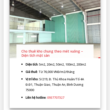
Cho thuê kho chung theo mét vuông –
Diện tích mặt sàn
Diện tích
: 5m2, 20m2, 50m2, 100m2, 200m2
Giá thuê
: Từ 76,000 VNĐ/m2/tháng
Vị trí kho
: 5/219, Đ. Thủ Khoa Huân/Tổ 4A
Đ.Đ1, Thuận Giao, Thuận An, Bình Dương
75000
Liên hệ hotline
:
0937707327