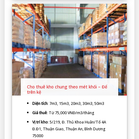
Cho thuê kho chung theo mét khối – Để
trên kệ
Diện tích
: 7m3, 15m3, 20m3, 30m3, 50m3
Giá thuê
: Từ 75,000 VNĐ/m3/tháng
Vị trí kho
: 5/219, Đ. Thủ Khoa Huân/Tổ 4A
Đ.Đ1, Thuận Giao, Thuận An, Bình Dương
75000