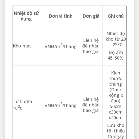
Nhiệt độ sử
Đơn vị tính
Đơn giá
Ghi chú
dụng
Nhiệt độ
kho từ 20
Liên hệ
– 25ºC
2
Kho mát
để nhận
VNĐ/m
/tháng
báo giá
Độ ẩm
45-50%
Kích
thước
thùng
(Dài x
Rộng x
Liên hệ
Cao)
Từ 0 đến
2
để nhận
VNĐ/m
/tháng
50cm
0
10
C
báo giá
x30cm
x40cm
Lưu kho
tối thiểu
15 ngày