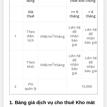
dung
thuê kho chung
Gía
>= 6
< 6
thuê
tháng
tháng
Liên hệ
Liên hệ
Theo
để
để
2
1
diện
nhận
VNĐ/m
/tháng
nhận
tích
báo
báo giá
giá
Liên hệ
Liên hệ
để
Theo
để
3
nhận
VNĐ/m
/tháng
khối
nhận
báo
báo giá
giá
Phí
2
15,000
quản lý
1. Bảng giá dịch vụ cho thuê Kho mát