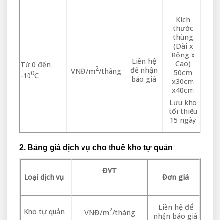
Kích
thước
thùng
(Dài x
Rộng x
Liên hệ
Cao)
Từ 0 đến
2
để nhận
VNĐ/m
/tháng
50cm
0
-10
C
báo giá
x30cm
x40cm
Lưu kho
tối thiểu
15 ngày
2. Bảng giá dịch vụ cho thuê kho tự quản
ĐVT
Loại dịch vụ
Đơn giá
Liên hệ để
2
Kho tự quản
VNĐ/m
/tháng
nhận báo giá