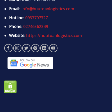
Email
:
Info@huutoanlogistics.com
Hotline
:
0937707327
Phone
:
02746562349
Website
:
https://huutoanlogistics.com