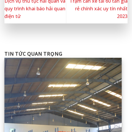
Dịch vụ thủ tục hải quan và
Trạm cân xe tải 60 tấn giá
quy trình khai báo hải quan
rẻ chính xác uy tín nhất
điện tử
2023
TIN TỨC QUAN TRỌNG