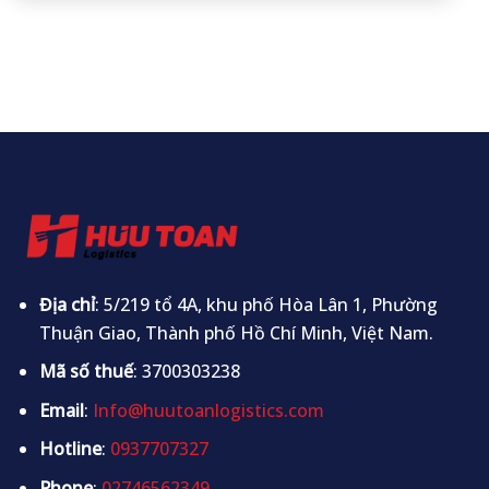
Địa chỉ
: 5/219 tổ 4A, khu phố Hòa Lân 1, Phường
Thuận Giao, Thành phố Hồ Chí Minh, Việt Nam.
Mã số thuế
: 3700303238
Email
:
Info@huutoanlogistics.com
Hotline
:
0937707327
Phone
:
02746562349