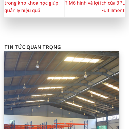
trong kho khoa học giúp
? Mô hình và lợi ích của 3PL
quản lý hiệu quả
Fulfillment
TIN TỨC QUAN TRỌNG