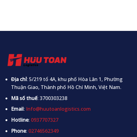
Địa chỉ
: 5/219 tổ 4A, khu phố Hòa Lân 1, Phường
Thuận Giao, Thành phố Hồ Chí Minh, Việt Nam.
Mã số thuế
: 3700303238
Email
:
Info@huutoanlogistics.com
Hotline
:
0937707327
Phone
:
02746562349