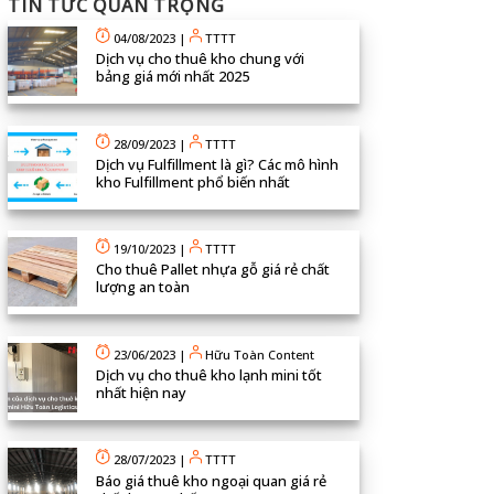
TIN TỨC QUAN TRỌNG
04/08/2023
|
TTTT
Dịch vụ cho thuê kho chung với
bảng giá mới nhất 2025
28/09/2023
|
TTTT
Dịch vụ Fulfillment là gì? Các mô hình
kho Fulfillment phổ biến nhất
19/10/2023
|
TTTT
Cho thuê Pallet nhựa gỗ giá rẻ chất
lượng an toàn
23/06/2023
|
Hữu Toàn Content
Dịch vụ cho thuê kho lạnh mini tốt
nhất hiện nay
28/07/2023
|
TTTT
Báo giá thuê kho ngoại quan giá rẻ