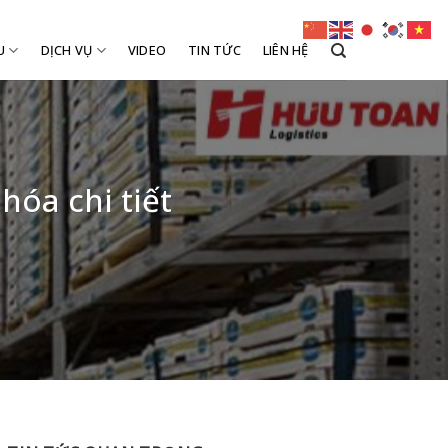
U
DỊCH VỤ
VIDEO
TIN TỨC
LIÊN HỆ
hóa chi tiết