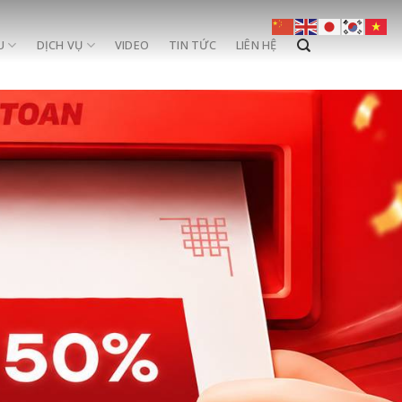
U
DỊCH VỤ
VIDEO
TIN TỨC
LIÊN HỆ