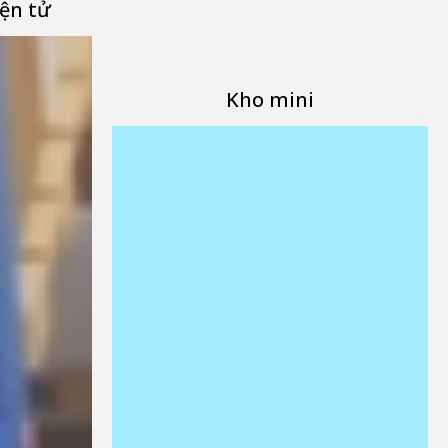
ện tử
Kho mini