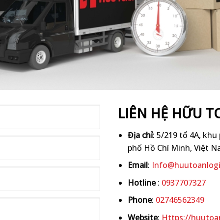
LIÊN HỆ HỮU T
Địa chỉ
: 5/219 tổ 4A, kh
phố Hồ Chí Minh, Việt N
Email
:
Info@huutoanlogi
Hotline
:
0937707327
Phone
:
02746562349
Website
:
Https://huutoa