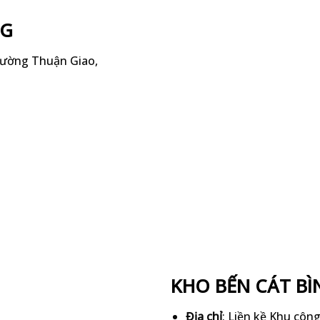
NG
Phường Thuận Giao,
KHO BẾN CÁT B
Địa chỉ
: Liền kề Khu côn