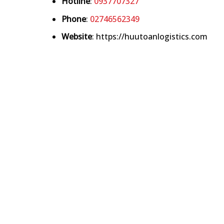
Hotline
:
0937707327
Phone
:
02746562349
Website
: https://huutoanlogistics.com