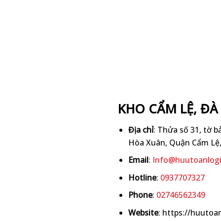
KHO CẨM LỆ, Đ
Địa chỉ
: Thửa số 31, tờ 
Hòa Xuân, Quận Cẩm Lệ,
Email
:
Info@huutoanlogi
Hotline
:
0937707327
Phone
:
02746562349
Website
: https://huutoa