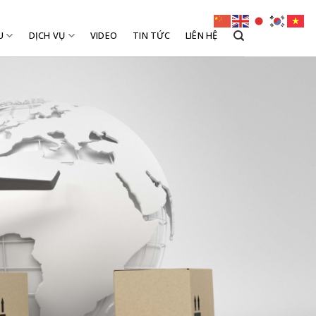
U
DỊCH VỤ
VIDEO
TIN TỨC
LIÊN HỆ