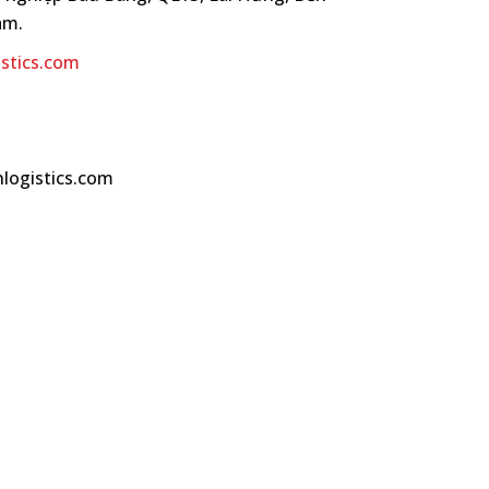
am.
stics.com
nlogistics.com