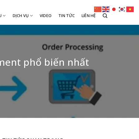
U
DỊCH VỤ
VIDEO
TIN TỨC
LIÊN HỆ
llment phổ biến nhất