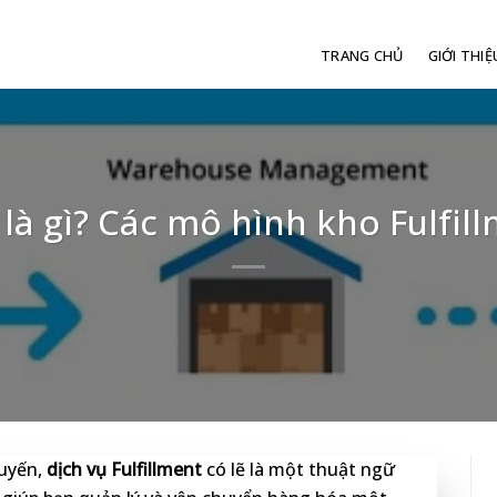
TRANG CHỦ
GIỚI THIỆ
 là gì? Các mô hình kho Fulfi
tuyến,
dịch vụ Fulfillment
có lẽ là một thuật ngữ