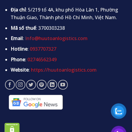
Địa chỉ
: 5/219 tổ 4A, khu phố Hòa Lân 1, Phường
Thuận Giao, Thành phố Hồ Chí Minh, Việt Nam.
Mã số thuế
: 3700303238
Email
:
Info@huutoanlogistics.com
Hotline
:
0937707327
Phone
:
02746562349
Website
:
https://huutoanlogistics.com