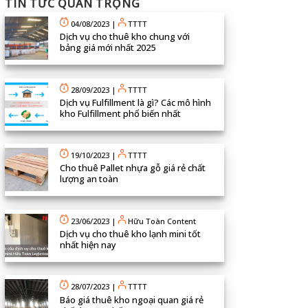
TIN TỨC QUAN TRỌNG
04/08/2023
|
TTTT
Dịch vụ cho thuê kho chung với
bảng giá mới nhất 2025
28/09/2023
|
TTTT
Dịch vụ Fulfillment là gì? Các mô hình
kho Fulfillment phổ biến nhất
19/10/2023
|
TTTT
Cho thuê Pallet nhựa gỗ giá rẻ chất
lượng an toàn
23/06/2023
|
Hữu Toàn Content
Dịch vụ cho thuê kho lạnh mini tốt
nhất hiện nay
28/07/2023
|
TTTT
Báo giá thuê kho ngoại quan giá rẻ