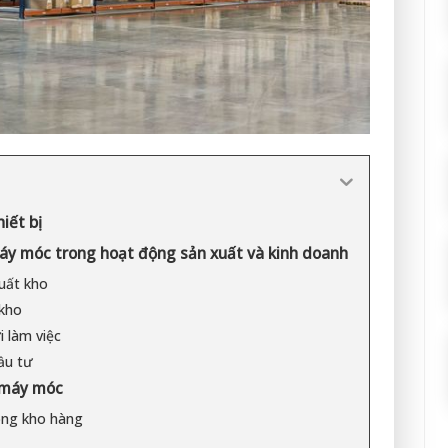
iết bị
áy móc trong hoạt động sản xuất và kinh doanh
uất kho
 kho
i làm việc
đầu tư
g máy móc
rong kho hàng