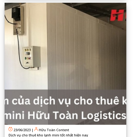
23/06/2023
|
Hữu Toàn Content
Dịch vụ cho thuê kho lạnh mini tốt nhất hiện nay