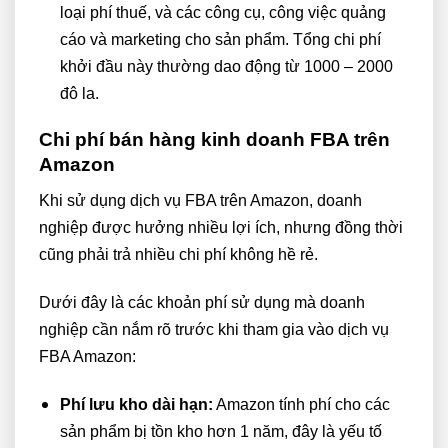
loại phí thuế, và các công cụ, công việc quảng
cáo và marketing cho sản phẩm. Tổng chi phí
khởi đầu này thường dao động từ 1000 – 2000
đô la.
Chi phí bán hàng kinh doanh FBA trên
Amazon
Khi sử dụng dịch vụ FBA trên Amazon, doanh
nghiệp được hưởng nhiều lợi ích, nhưng đồng thời
cũng phải trả nhiều chi phí không hề rẻ.
Dưới đây là các khoản phí sử dụng mà doanh
nghiệp cần nắm rõ trước khi tham gia vào dịch vụ
FBA Amazon:
Phí lưu kho dài hạn:
Amazon tính phí cho các
sản phẩm bị tồn kho hơn 1 năm, đây là yếu tố