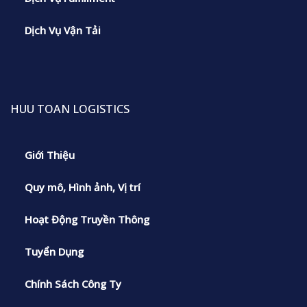
Dịch Vụ Vận Tải
HUU TOAN LOGISTICS
Giới Thiệu
Quy mô, Hình ảnh, Vị trí
Hoạt Động Truyền Thông
Tuyển Dụng
Chính Sách Công Ty