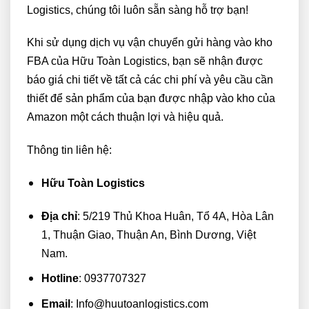
Logistics, chúng tôi luôn sẵn sàng hỗ trợ bạn!
Khi sử dụng dịch vụ vận chuyển gửi hàng vào kho
FBA của Hữu Toàn Logistics, bạn sẽ nhận được
báo giá chi tiết về tất cả các chi phí và yêu cầu cần
thiết để sản phẩm của bạn được nhập vào kho của
Amazon một cách thuận lợi và hiệu quả.
Thông tin liên hệ:
Hữu Toàn Logistics
Địa chỉ
: 5/219 Thủ Khoa Huân, Tổ 4A, Hòa Lân
1, Thuận Giao, Thuận An, Bình Dương, Việt
Nam.
Hotline
: 0937707327
Email
: Info@huutoanlogistics.com