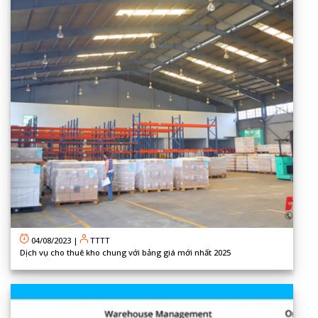
04/08/2023
|
TTTT
Dịch vụ cho thuê kho chung với bảng giá mới nhất 2025