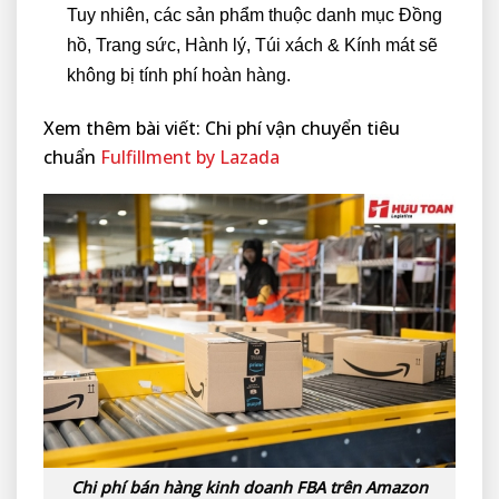
Tuy nhiên, các sản phẩm thuộc danh mục Đồng
hồ, Trang sức, Hành lý, Túi xách & Kính mát sẽ
không bị tính phí hoàn hàng.
Xem thêm bài viết: Chi phí vận chuyển tiêu
chuẩn
Fulfillment by Lazada
Chi phí bán hàng kinh doanh FBA trên Amazon