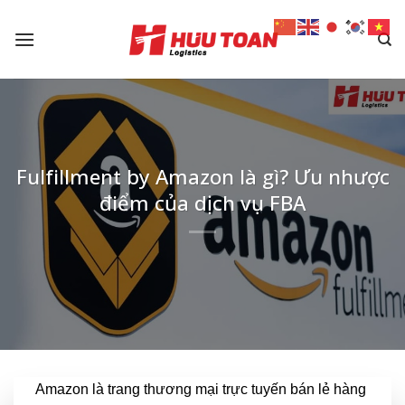
Skip
to
content
Fulfillment by Amazon là gì? Ưu nhược
điểm của dịch vụ FBA
Amazon là trang thương mại trực tuyến bán lẻ hàng