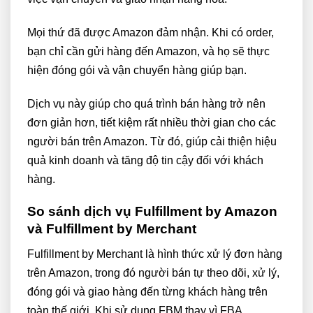
Mọi thứ đã được Amazon đảm nhận. Khi có order,
bạn chỉ cần gửi hàng đến Amazon, và họ sẽ thực
hiện đóng gói và vận chuyển hàng giúp bạn.
Dịch vụ này giúp cho quá trình bán hàng trở nên
đơn giản hơn, tiết kiệm rất nhiều thời gian cho các
người bán trên Amazon. Từ đó, giúp cải thiện hiệu
quả kinh doanh và tăng độ tin cậy đối với khách
hàng.
So sánh dịch vụ Fulfillment by Amazon
và Fulfillment by Merchant
Fulfillment by Merchant là hình thức xử lý đơn hàng
trên Amazon, trong đó người bán tự theo dõi, xử lý,
đóng gói và giao hàng đến từng khách hàng trên
toàn thế giới. Khi sử dụng FBM thay vì FBA,