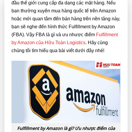
đầu thế giới cung cấp đa dạng các mặt hàng. Nếu
bạn thường xuyên mua hàng quốc tế trên Amazon
hoặc mới quan tâm đến bán hàng trên nền tảng này,
bạn sẽ nghe đến hình thức Fulfillment by Amazon
(FBA). Vậy FBA là gì và ưu nhược điểm
Fulfillment
by Amazon của Hữu Toàn Logistics
. Hãy cùng
chúng tôi tìm hiểu qua bài viết dưới đây nhé!
Fulfillment by Amazon là gì? Ưu nhược điểm của