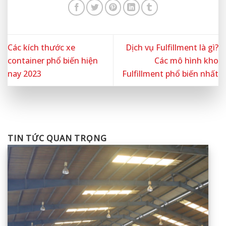
Các kích thước xe
Dịch vụ Fulfillment là gì?
container phổ biến hiện
Các mô hình kho
nay 2023
Fulfillment phổ biến nhất
TIN TỨC QUAN TRỌNG