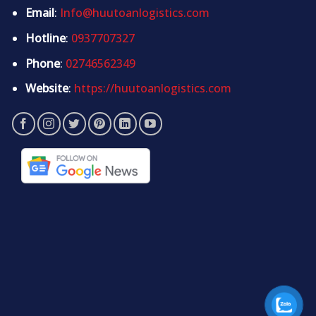
Email
:
Info@huutoanlogistics.com
Hotline
:
0937707327
Phone
:
02746562349
Website
:
https://huutoanlogistics.com