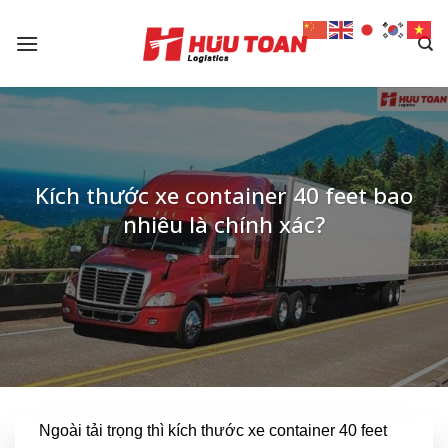
Skip
to
content
Kích thước xe container 40 feet bao
nhiêu là chính xác?
Ngoài tải trọng thì kích thước xe container 40 feet