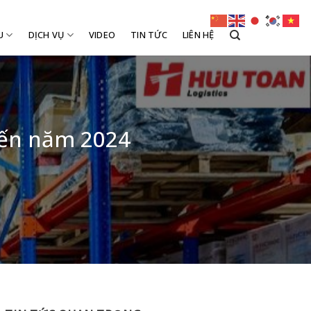
U
DỊCH VỤ
VIDEO
TIN TỨC
LIÊN HỆ
iến năm 2024