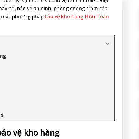
quản lý, vận hành và bảo vệ rất cần thiết. Việc
áy nổ, bảo vệ an ninh, phòng chống trộm cắp
ểu các phương pháp
bảo vệ kho hàng Hữu Toàn
àng
có
bảo vệ kho hàng