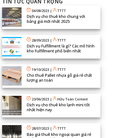
TIN TỨC QUAN TRỌNG
04/08/2023
|
TTTT
Dịch vụ cho thuê kho chung với
bảng giá mới nhất 2025
28/09/2023
|
TTTT
Dịch vụ Fulfillment là gì? Các mô hình
kho Fulfillment phổ biến nhất
19/10/2023
|
TTTT
Cho thuê Pallet nhựa gỗ giá rẻ chất
lượng an toàn
23/06/2023
|
Hữu Toàn Content
Dịch vụ cho thuê kho lạnh mini tốt
nhất hiện nay
28/07/2023
|
TTTT
Báo giá thuê kho ngoại quan giá rẻ