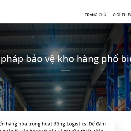
TRANG CHỦ
GIỚI THIỆ
pháp bảo vệ kho hàng phổ b
yển hàng hóa trong hoạt động Logistics. Để đảm