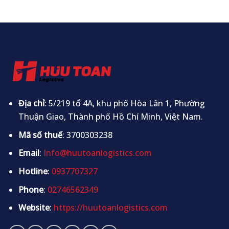
Địa chỉ
: 5/219 tổ 4A, khu phố Hòa Lân 1, Phường
Thuận Giao, Thành phố Hồ Chí Minh, Việt Nam.
Mã số thuế
: 3700303238
Email
:
Info@huutoanlogistics.com
Hotline
:
0937707327
Phone
:
02746562349
Website
:
https://huutoanlogistics.com