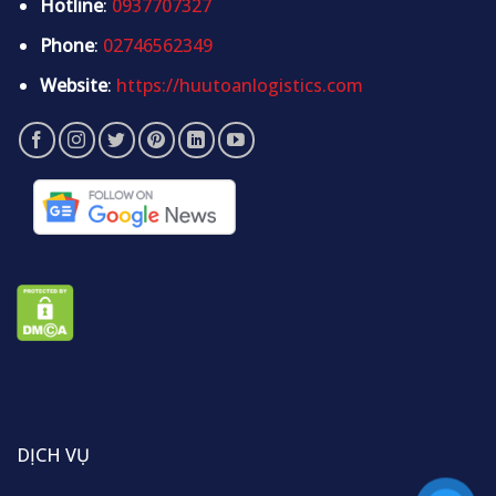
Hotline
:
0937707327
Phone
:
02746562349
Website
:
https://huutoanlogistics.com
DỊCH VỤ