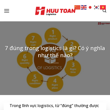
Skip
to
content
7 đúng trong logistics là gì? Có ý nghĩa
như thế nào?
Trong lĩnh vực logistics, từ “đúng” thường được