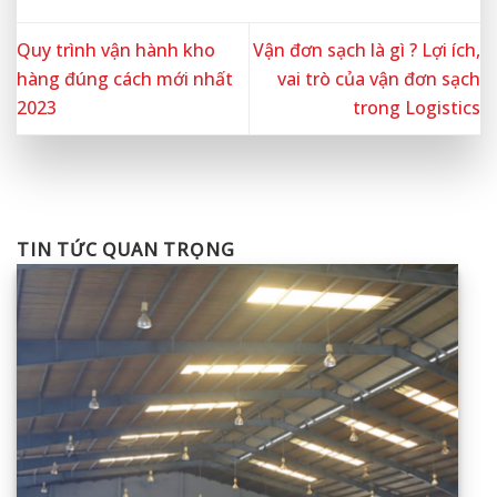
Quy trình vận hành kho
Vận đơn sạch là gì ? Lợi ích,
hàng đúng cách mới nhất
vai trò của vận đơn sạch
2023
trong Logistics
TIN TỨC QUAN TRỌNG