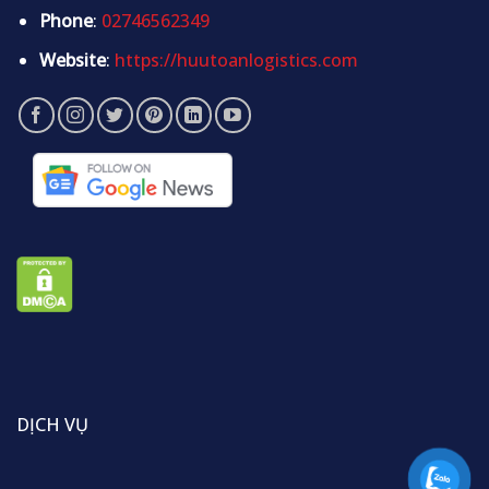
Phone
:
02746562349
Website
:
https://huutoanlogistics.com
DỊCH VỤ