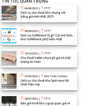
TIN TỨC QUAN TRỌNG
04/08/2023
|
TTTT
Dịch vụ cho thuê kho chung với
bảng giá mới nhất 2025
28/09/2023
|
TTTT
Dịch vụ Fulfillment là gì? Các mô hình
kho Fulfillment phổ biến nhất
19/10/2023
|
TTTT
Cho thuê Pallet nhựa gỗ giá rẻ chất
lượng an toàn
23/06/2023
|
Hữu Toàn Content
Dịch vụ cho thuê kho lạnh mini tốt
nhất hiện nay
28/07/2023
|
TTTT
Báo giá thuê kho ngoại quan giá rẻ