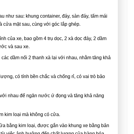
u như sau: khung container, đáy, sàn đáy, tấm mái
và cửa mặt sau, cùng với góc lắp ghép.
ính của xe, bao gồm 4 trụ dọc, 2 xà dọc đáy, 2 dầm
ước và sau xe.
 các dầm nối 2 thanh xà lại với nhau, nhằm tăng khả
ợng, có tính bền chắc và chống rỉ, có vai trò bảo
i với nhau để ngăn nước ứ đọng và tăng khả năng
m kim loại mà không có cửa.
ửa bằng kim loại, được gắn vào khung xe bằng bản
 từ việc ảnh hưởng đến chất lượng của hàng hóa.