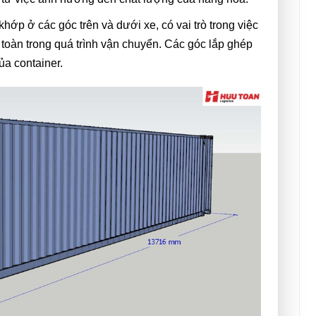
ớp ở các góc trên và dưới xe, có vai trò trong việc
àn trong quá trình vận chuyển. Các góc lắp ghép
của container.