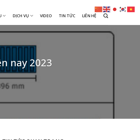
U
DỊCH VỤ
VIDEO
TIN TỨC
LIÊN HỆ
ện nay 2023