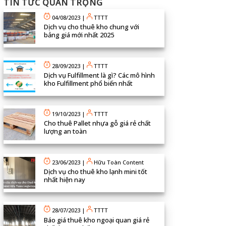
TIN TỨC QUAN TRỌNG
04/08/2023
|
TTTT
Dịch vụ cho thuê kho chung với
bảng giá mới nhất 2025
28/09/2023
|
TTTT
Dịch vụ Fulfillment là gì? Các mô hình
kho Fulfillment phổ biến nhất
19/10/2023
|
TTTT
Cho thuê Pallet nhựa gỗ giá rẻ chất
lượng an toàn
23/06/2023
|
Hữu Toàn Content
Dịch vụ cho thuê kho lạnh mini tốt
nhất hiện nay
28/07/2023
|
TTTT
Báo giá thuê kho ngoại quan giá rẻ