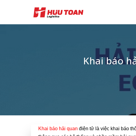
Skip
to
content
Khai báo hả
Khai báo hải quan
điện tử là việc khai báo th