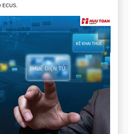
tử ECUS.