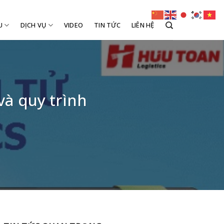
U
DỊCH VỤ
VIDEO
TIN TỨC
LIÊN HỆ
và quy trình