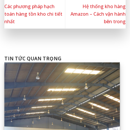
Các phương pháp hạch
Hệ thống kho hàng
toán hàng tồn kho chi tiết
Amazon – Cách vận hành
nhất
bên trong
TIN TỨC QUAN TRỌNG