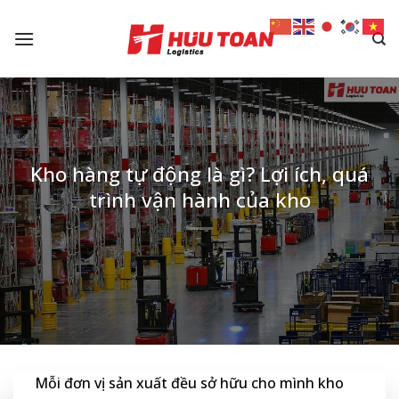
Skip
to
content
Kho hàng tự động là gì? Lợi ích, quá
trình vận hành của kho
Mỗi đơn vị sản xuất đều sở hữu cho mình kho