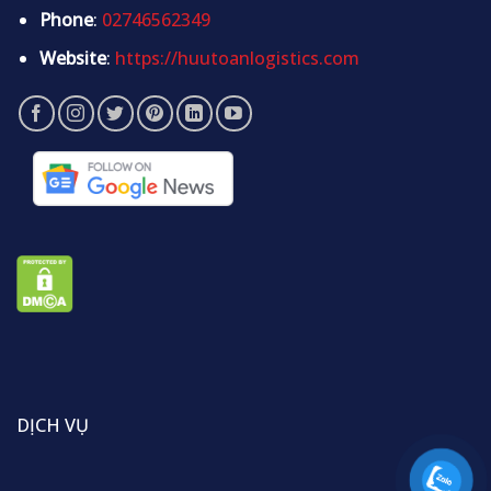
Phone
:
02746562349
Website
:
https://huutoanlogistics.com
DỊCH VỤ