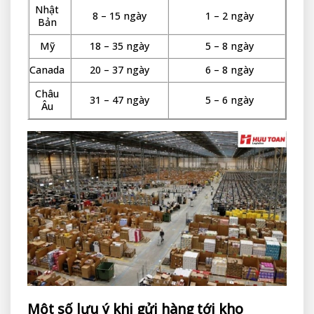
Nhật
8 – 15 ngày
1 – 2 ngày
Bản
Mỹ
18 – 35 ngày
5 – 8 ngày
Canada
20 – 37 ngày
6 – 8 ngày
Châu
31 – 47 ngày
5 – 6 ngày
Âu
Một số lưu ý khi gửi hàng tới kho