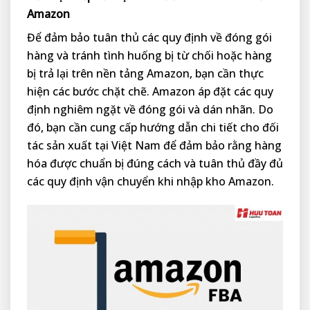
Amazon
Để đảm bảo tuân thủ các quy định về đóng gói
hàng và tránh tình huống bị từ chối hoặc hàng
bị trả lại trên nền tảng Amazon, bạn cần thực
hiện các bước chặt chẽ. Amazon áp đặt các quy
định nghiêm ngặt về đóng gói và dán nhãn. Do
đó, bạn cần cung cấp hướng dẫn chi tiết cho đối
tác sản xuất tại Việt Nam để đảm bảo rằng hàng
hóa được chuẩn bị đúng cách và tuân thủ đầy đủ
các quy định vận chuyển khi nhập kho Amazon.