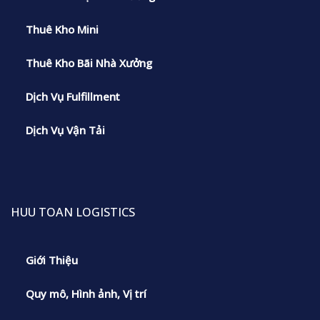
Thuê Kho Mini
Thuê Kho Bãi Nhà Xưởng
Dịch Vụ Fulfillment
Dịch Vụ Vận Tải
HUU TOAN LOGISTICS
Giới Thiệu
Quy mô, Hình ảnh, Vị trí