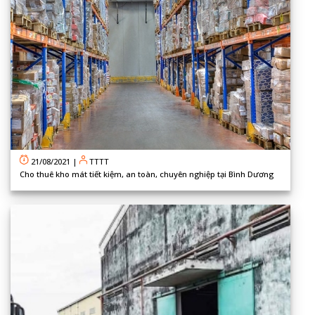
21/08/2021
|
TTTT
Cho thuê kho mát tiết kiệm, an toàn, chuyên nghiệp tại Bình Dương