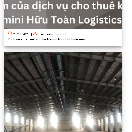
23/06/2023
|
Hữu Toàn Content
Dịch vụ cho thuê kho lạnh mini tốt nhất hiện nay