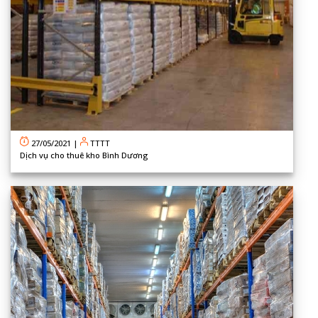
27/05/2021
|
TTTT
Dịch vụ cho thuê kho Bình Dương