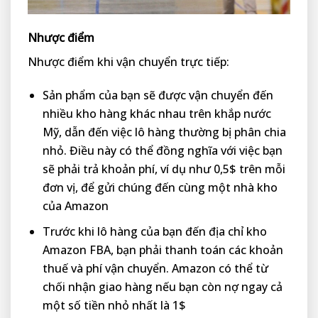
Nhược điểm
Nhược điểm khi vận chuyển trực tiếp:
Sản phẩm của bạn sẽ được vận chuyển đến
nhiều kho hàng khác nhau trên khắp nước
Mỹ, dẫn đến việc lô hàng thường bị phân chia
nhỏ. Điều này có thể đồng nghĩa với việc bạn
sẽ phải trả khoản phí, ví dụ như 0,5$ trên mỗi
đơn vị, để gửi chúng đến cùng một nhà kho
của Amazon
Trước khi lô hàng của bạn đến địa chỉ kho
Amazon FBA, bạn phải thanh toán các khoản
thuế và phí vận chuyển. Amazon có thể từ
chối nhận giao hàng nếu bạn còn nợ ngay cả
một số tiền nhỏ nhất là 1$