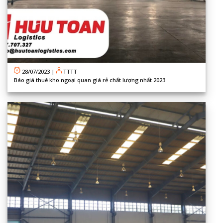
28/07/2023
|
TTTT
Báo giá thuê kho ngoại quan giá rẻ chất lượng nhất 2023