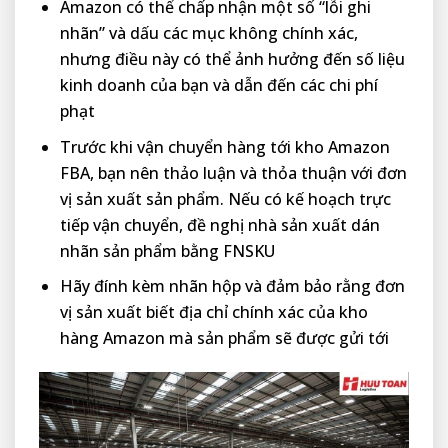
Amazon có thể chấp nhận một số “lỗi ghi
nhãn” và dấu các mục không chính xác,
nhưng điều này có thể ảnh hưởng đến số liệu
kinh doanh của bạn và dẫn đến các chi phí
phạt
Trước khi vận chuyển hàng tới kho Amazon
FBA, bạn nên thảo luận và thỏa thuận với đơn
vị sản xuất sản phẩm. Nếu có kế hoạch trực
tiếp vận chuyển, đề nghị nhà sản xuất dán
nhãn sản phẩm bằng FNSKU
Hãy đính kèm nhãn hộp và đảm bảo rằng đơn
vị sản xuất biết địa chỉ chính xác của kho
hàng Amazon mà sản phẩm sẽ được gửi tới