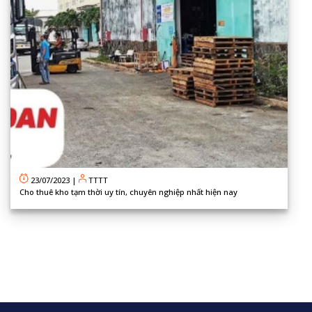
23/07/2023
|
TTTT
Cho thuê kho tạm thời uy tín, chuyên nghiệp nhất hiện nay