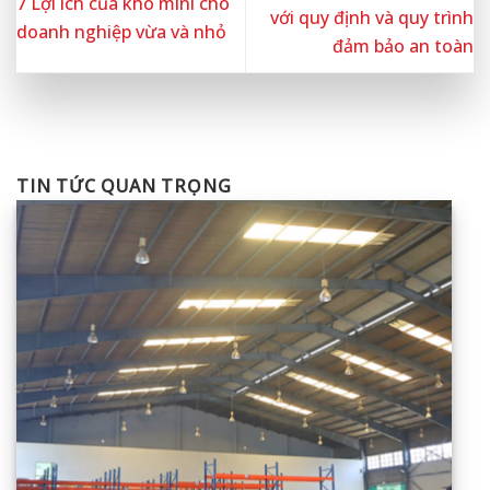
7 Lợi ích của kho mini cho
với quy định và quy trình
doanh nghiệp vừa và nhỏ
đảm bảo an toàn
TIN TỨC QUAN TRỌNG