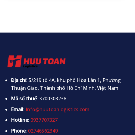
Địa chỉ
: 5/219 tổ 4A, khu phố Hòa Lân 1, Phường
Thuận Giao, Thành phố Hồ Chí Minh, Việt Nam.
Mã số thuế
: 3700303238
Email
:
Info@huutoanlogistics.com
Hotline
:
0937707327
Phone
:
02746562349