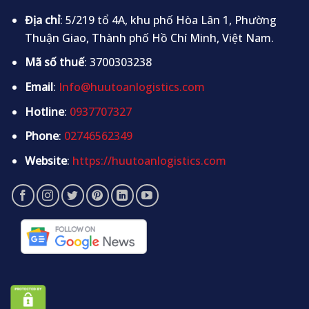
Địa chỉ
: 5/219 tổ 4A, khu phố Hòa Lân 1, Phường
Thuận Giao, Thành phố Hồ Chí Minh, Việt Nam.
Mã số thuế
: 3700303238
Email
:
Info@huutoanlogistics.com
Hotline
:
0937707327
Phone
:
02746562349
Website
:
https://huutoanlogistics.com