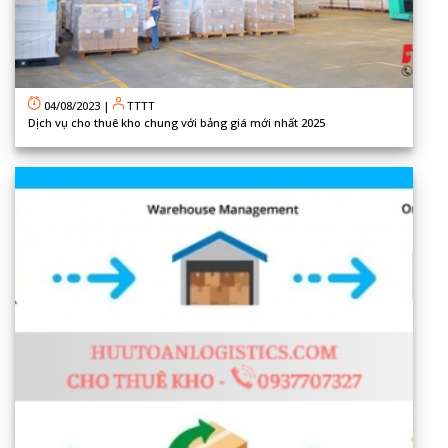
04/08/2023
|
TTTT
Dịch vụ cho thuê kho chung với bảng giá mới nhất 2025