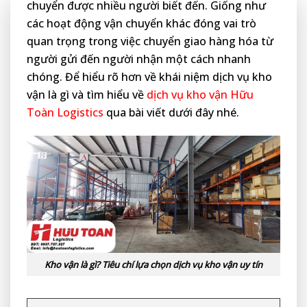
chuyển được nhiều người biết đến. Giống như
các hoạt động vận chuyển khác đóng vai trò
quan trọng trong việc chuyển giao hàng hóa từ
người gửi đến người nhận một cách nhanh
chóng. Để hiểu rõ hơn về khái niệm dịch vụ kho
vận là gì và tìm hiểu về
dịch vụ kho vận Hữu
Toàn Logistics
qua bài viết dưới đây nhé.
Kho vận là gì? Tiêu chí lựa chọn dịch vụ kho vận uy tín