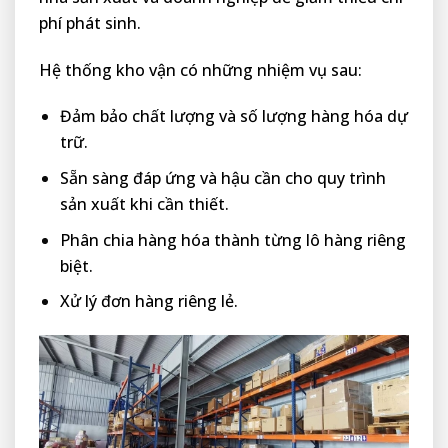
phí phát sinh.
Hệ thống kho vận có những nhiệm vụ sau:
Đảm bảo chất lượng và số lượng hàng hóa dự
trữ.
Sẵn sàng đáp ứng và hậu cần cho quy trình
sản xuất khi cần thiết.
Phân chia hàng hóa thành từng lô hàng riêng
biệt.
Xử lý đơn hàng riêng lẻ.