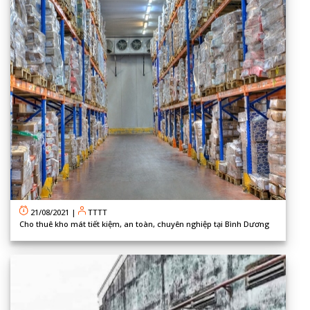
21/08/2021
|
TTTT
Cho thuê kho mát tiết kiệm, an toàn, chuyên nghiệp tại Bình Dương