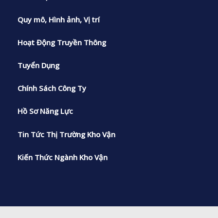
Quy mô, Hình ảnh, Vị trí
Hoạt Động Truyền Thông
Tuyển Dụng
Chính Sách Công Ty
Hồ Sơ Năng Lực
Tin Tức Thị Trường Kho Vận
Kiến Thức Ngành Kho Vận