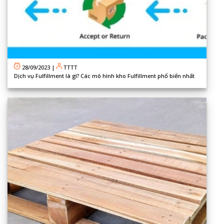
28/09/2023
|
TTTT
Dịch vụ Fulfillment là gì? Các mô hình kho Fulfillment phổ biến nhất