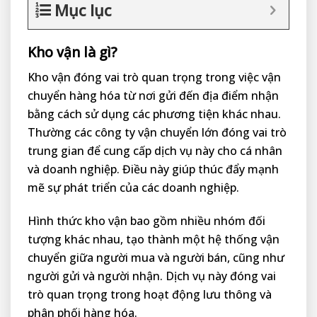
Mục lục
Kho vận là gì?
Kho vận đóng vai trò quan trọng trong việc vận
chuyển hàng hóa từ nơi gửi đến địa điểm nhận
bằng cách sử dụng các phương tiện khác nhau.
Thường các công ty vận chuyển lớn đóng vai trò
trung gian để cung cấp dịch vụ này cho cá nhân
và doanh nghiệp. Điều này giúp thúc đẩy mạnh
mẽ sự phát triển của các doanh nghiệp.
Hình thức kho vận bao gồm nhiều nhóm đối
tượng khác nhau, tạo thành một hệ thống vận
chuyển giữa người mua và người bán, cũng như
người gửi và người nhận. Dịch vụ này đóng vai
trò quan trọng trong hoạt động lưu thông và
phân phối hàng hóa.