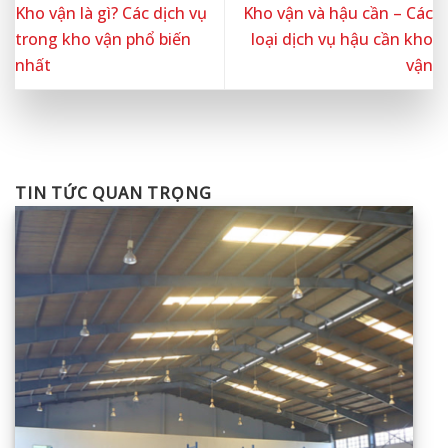
Kho vận là gì? Các dịch vụ
Kho vận và hậu cần – Các
trong kho vận phổ biến
loại dịch vụ hậu cần kho
nhất
vận
TIN TỨC QUAN TRỌNG