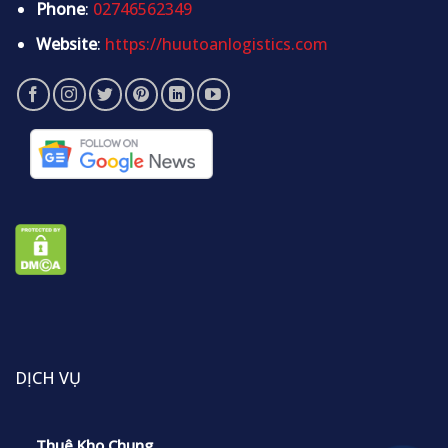
Phone
:
02746562349
Website
:
https://huutoanlogistics.com
DỊCH VỤ
Thuê Kho Chung