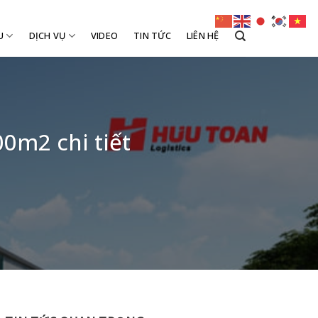
U
DỊCH VỤ
VIDEO
TIN TỨC
LIÊN HỆ
0m2 chi tiết