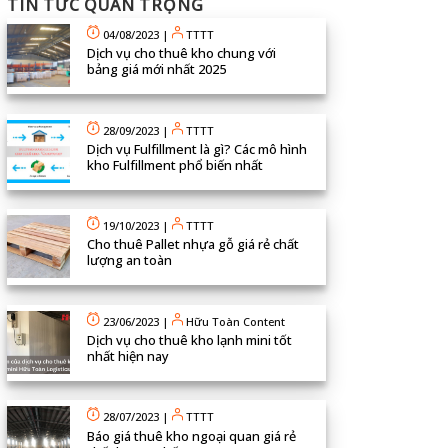
TIN TỨC QUAN TRỌNG
04/08/2023
|
TTTT
Dịch vụ cho thuê kho chung với
bảng giá mới nhất 2025
28/09/2023
|
TTTT
Dịch vụ Fulfillment là gì? Các mô hình
kho Fulfillment phổ biến nhất
19/10/2023
|
TTTT
Cho thuê Pallet nhựa gỗ giá rẻ chất
lượng an toàn
23/06/2023
|
Hữu Toàn Content
Dịch vụ cho thuê kho lạnh mini tốt
nhất hiện nay
28/07/2023
|
TTTT
Báo giá thuê kho ngoại quan giá rẻ