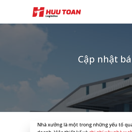
Skip
to
content
Cập nhật bá
Nhà xưởng là một trong những yếu tố qua