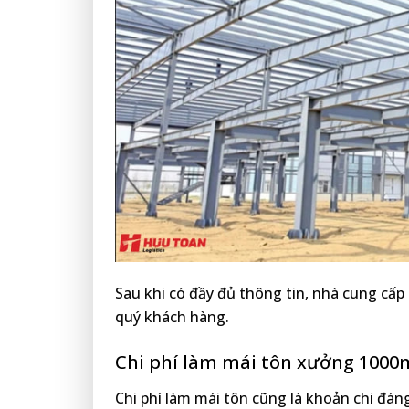
Sau khi có đầy đủ thông tin, nhà cung cấp 
quý khách hàng.
Chi phí làm mái tôn xưởng 1000
Chi phí làm mái tôn cũng là khoản chi đán