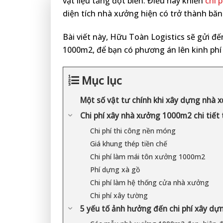
vật liệu tăng đột biến. Điều này khiến
chi 
diện tích nhà xưởng hiện có trở thành bă
Bài viết này, Hữu Toàn Logistics sẽ gửi đ
1000m2, để bạn có phương án lên kinh phí 
Mục lục
Một số vật tư chính khi xây dựng nhà
Chi phí xây nhà xưởng 1000m2 chi tiế
Chi phí thi công nền móng
Giá khung thép tiền chế
Chi phí làm mái tôn xưởng 1000m2
Phí dựng xà gồ
Chi phí làm hệ thống cửa nhà xưởng
Chi phí xây tường
5 yếu tố ảnh hưởng đến chi phí xây d