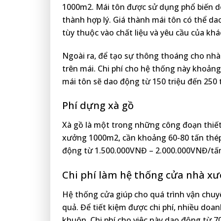
1000m2. Mái tôn được sử dụng phổ biến d
thành hợp lý. Giá thành mái tôn có thể
tùy thuộc vào chất liệu và yêu cầu của kh
Ngoài ra, để tạo sự thông thoáng cho nhà
trên mái. Chi phí cho hệ thống này khoảng 
mái tôn sẽ dao động từ 150 triệu đến 250 
Phí dựng xà gồ
Xà gồ là một trong những công đoạn thiết
xưởng 1000m2, cần khoảng 60-80 tấn thép 
động từ 1.500.000VNĐ – 2.000.000VNĐ/tấn,
Chi phí làm hệ thống cửa nhà x
Hệ thống cửa giúp cho quá trình vận chuyể
quả. Để tiết kiệm được chi phí, nhiều doa
khuôn. Chi phí cho việc này dao động từ 70