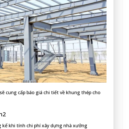
sẽ cung cấp báo giá chi tiết về khung thép cho
m2
g kể khi tính chi phí xây dựng nhà xưởng