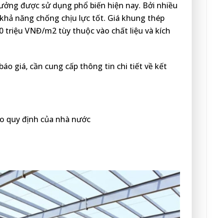
xưởng được sử dụng phổ biến hiện nay. Bởi nhiều
khả năng chống chịu lực tốt. Giá khung thép
0 triệu VNĐ/m2 tùy thuộc vào chất liệu và kích
áo giá, cần cung cấp thông tin chi tiết về kết
eo quy định của nhà nước