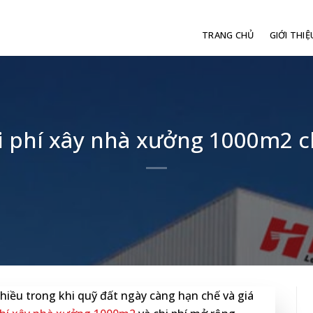
TRANG CHỦ
GIỚI THIỆ
i phí xây nhà xưởng 1000m2 ch
iều trong khi quỹ đất ngày càng hạn chế và giá