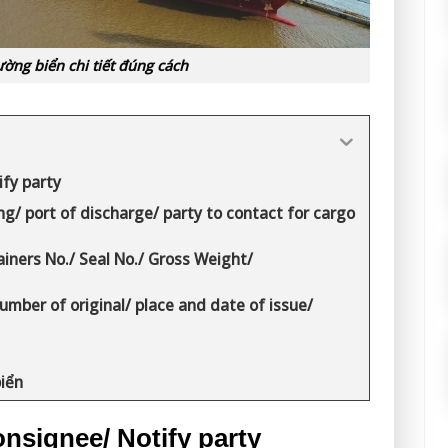
ờng biển chi tiết đúng cách
ify party
ng/ port of discharge/ party to contact for cargo
iners No./ Seal No./ Gross Weight/
mber of original/ place and date of issue/
iển
consignee/ Notify party