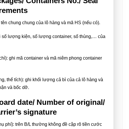
kages/ Containers No./ Seal
urements
hi tên chung chung của lô hàng và mã HS (nếu có).
i số lượng kiện, số lượng container, số thùng,… của
 chì): ghi mã container và mã niêm phong container
, thể tích): ghi khối lượng cả bì của cả lô hàng và
nhận và bốc dỡ.
oard date/ Number of original/
rrier’s signature
hụ phí): trên B/L thường không đề cập rõ tiền cước