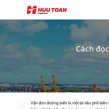
Skip
to
content
Cách đọc
Vận đơn đường biển là một tài liệu phổ biến và