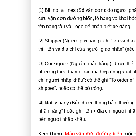
[1] Bill no. & lines (Số vận đơn): do người 
cứu vận đơn đường biển, lô hàng và khai báo 
tên hãng tàu và Logo để nhận biết dễ dàng.
[2] Shipper (Người gửi hàng): chỉ “tên và địa
thị “ tên và địa chỉ của người giao nhận” (nếu
[3] Consignee (Người nhận hàng): được thể h
phương thức thanh toán mà hợp đồng xuất nhậ
chỉ người nhập khẩu”; có thể ghi “To order of +
shipper”, hoặc có thể bỏ trống.
[4] Notify party (Bên được thông báo: thườn
nhận hàng” hoặc ghi “tên + địa chỉ người nhập
bên người nhập khẩu.
Xem thêm:
Mẫu vận đơn đường biển
mới n