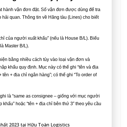
phát hành vận đơn đặt. Số vận đơn được dùng để tra
hải quan. Thông tin về Hãng tàu (Lines) cho biết
 chỉ của người xuất khẩu” (nếu là House B/L). Biểu
 là Master B/L).
iện bằng nhiều cách tùy vào loại vận đơn và
p khẩu quy định. Mục này có thể ghi “tên và địa
 tên + địa chỉ ngân hàng”; có thể ghi “To order of
g ghi là “same as consignee – giống với mục người
 khẩu” hoặc “tên + địa chỉ bên thứ 3” theo yêu cầu
hất 2023 tại Hữu Toàn Logistics