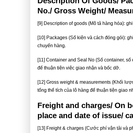
Description Of Goods/ Pac
No./ Gross Weight/ Meas
[9] Description of goods (Mô tả hàng hóa): g
[10] Packages (Số kiện và cách đóng gói): gh
chuyến hàng.
[11] Container and Seal No (Số container, số
để thuận tiện việc giao nhận và bốc dỡ.
[12] Gross weight & measurements (Khối lượng
tổng thể tích của lô hàng để thuận tiện giao 
Freight and charges/ On b
place and date of issue/ ca
[13] Freight & charges (Cước phí vận tải và p