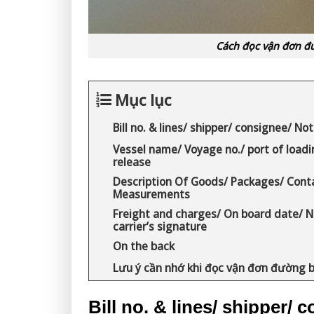
Cách đọc vận đơn đư
Mục lục
Bill no. & lines/ shipper/ consignee/ Not
Vessel name/ Voyage no./ port of loadi
release
Description Of Goods/ Packages/ Conta
Measurements
Freight and charges/ On board date/ Nu
carrier’s signature
On the back
Lưu ý cần nhớ khi đọc vận đơn đường b
Bill no. & lines/ shipper/ 