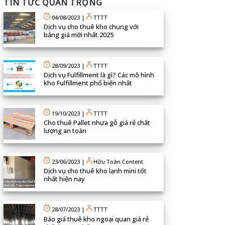
TIN TỨC QUAN TRỌNG
04/08/2023
|
TTTT
Dịch vụ cho thuê kho chung với
bảng giá mới nhất 2025
28/09/2023
|
TTTT
Dịch vụ Fulfillment là gì? Các mô hình
kho Fulfillment phổ biến nhất
19/10/2023
|
TTTT
Cho thuê Pallet nhựa gỗ giá rẻ chất
lượng an toàn
23/06/2023
|
Hữu Toàn Content
Dịch vụ cho thuê kho lạnh mini tốt
nhất hiện nay
28/07/2023
|
TTTT
Báo giá thuê kho ngoại quan giá rẻ