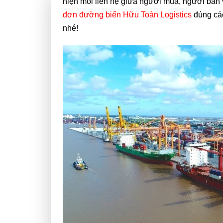
hiện mối liên hệ giữa người mua, người bán 
đơn đường biển Hữu Toàn Logistics
đúng các
nhé!