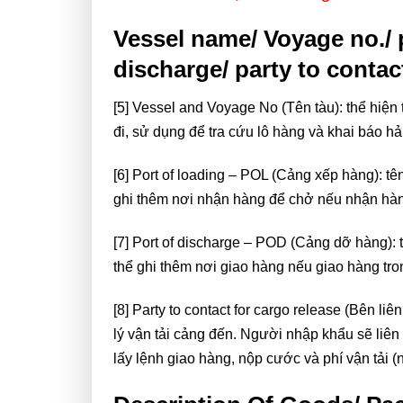
Vessel name/ Voyage no./ p
discharge/ party to contac
[5] Vessel and Voyage No (Tên tàu): thể hiện
đi, sử dụng để tra cứu lô hàng và khai báo hả
[6] Port of loading – POL (Cảng xếp hàng): t
ghi thêm nơi nhận hàng để chở nếu nhận hàng
[7] Port of discharge – POD (Cảng dỡ hàng):
thể ghi thêm nơi giao hàng nếu giao hàng tro
[8] Party to contact for cargo release (Bên liê
lý vận tải cảng đến. Người nhập khẩu sẽ liên 
lấy lệnh giao hàng, nộp cước và phí vận tải (