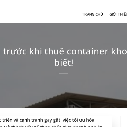
TRANG CHỦ
GIỚI THIỆ
a trước khi thuê container k
biết!
triển và cạnh tranh gay gắt, việc tối ưu hóa