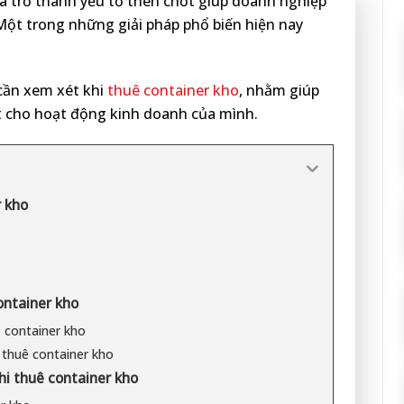
a trở thành yếu tố then chốt giúp doanh nghiệp
 Một trong những giải pháp phổ biến hiện nay
 cần xem xét khi
thuê container kho
, nhằm giúp
t cho hoạt động kinh doanh của mình.
r kho
ontainer kho
 container kho
 thuê container kho
i thuê container kho