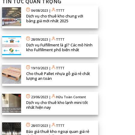
TIN TỨC QUAN TRỌNG
04/08/2023
|
TTTT
Dịch vụ cho thuê kho chung với
bảng giá mới nhất 2025
28/09/2023
|
TTTT
Dịch vụ Fulfillment là gì? Các mô hình
kho Fulfillment phổ biến nhất
19/10/2023
|
TTTT
Cho thuê Pallet nhựa gỗ giá rẻ chất
lượng an toàn
23/06/2023
|
Hữu Toàn Content
Dịch vụ cho thuê kho lạnh mini tốt
nhất hiện nay
28/07/2023
|
TTTT
Báo giá thuê kho ngoại quan giá rẻ