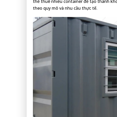
thể thuê nhiều container để tạo thành kho
theo quy mô và nhu cầu thực tế.