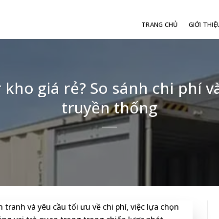
TRANG CHỦ
GIỚI THIỆ
kho giá rẻ? So sánh chi phí và
truyền thống
ranh và yêu cầu tối ưu về chi phí, việc lựa chọn