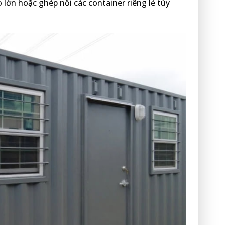
 lớn hoặc ghép nối các container riêng lẻ tùy