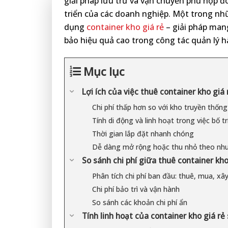
giải pháp lưu trữ và vận chuyển phù hợp đ
triển của các doanh nghiệp. Một trong nhữ
dụng
container kho giá rẻ
– giải pháp mang
bảo hiệu quả cao trong công tác quản lý 
Mục lục
Lợi ích của việc thuê container kho giá 
Chi phí thấp hơn so với kho truyền thống
Tính di động và linh hoạt trong việc bố t
Thời gian lắp đặt nhanh chóng
Dễ dàng mở rộng hoặc thu nhỏ theo nh
So sánh chi phí giữa thuê container kho
Phân tích chi phí ban đầu: thuê, mua, xâ
Chi phí bảo trì và vận hành
So sánh các khoản chi phí ẩn
Tính linh hoạt của container kho giá rẻ