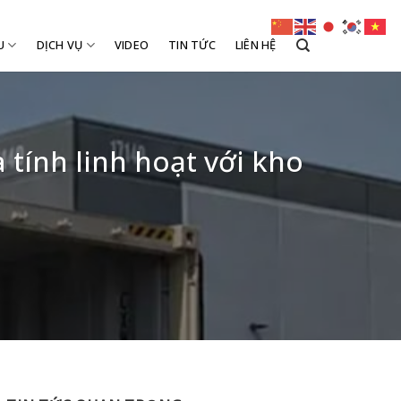
U
DỊCH VỤ
VIDEO
TIN TỨC
LIÊN HỆ
 tính linh hoạt với kho