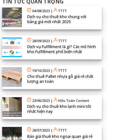
TIN TỨC QUAN TRỌNG
04/08/2023
|
TTTT
Dịch vụ cho thuê kho chung với
bảng giá mới nhất 2025
28/09/2023
|
TTTT
Dịch vụ Fulfillment là gì? Các mô hình
kho Fulfillment phổ biến nhất
19/10/2023
|
TTTT
Cho thuê Pallet nhựa gỗ giá rẻ chất
lượng an toàn
23/06/2023
|
Hữu Toàn Content
Dịch vụ cho thuê kho lạnh mini tốt
nhất hiện nay
28/07/2023
|
TTTT
Báo giá thuê kho ngoại quan giá rẻ