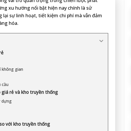
óng vai trò quan trọng trong chiến lược phát
ng xu hướng nổi bật hiện nay chính là sử
 lại sự linh hoạt, tiết kiệm chi phí mà vẫn đảm
hàng hóa.
rẻ
rí không gian
u cầu
 giá rẻ và kho truyền thống
y dựng
 so với kho truyền thống