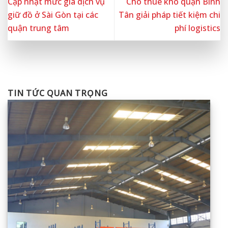
Cập nhật mức giá dịch vụ
Cho thuê kho quận Bình
giữ đồ ở Sài Gòn tại các
Tân giải pháp tiết kiệm chi
quận trung tâm
phí logistics
TIN TỨC QUAN TRỌNG