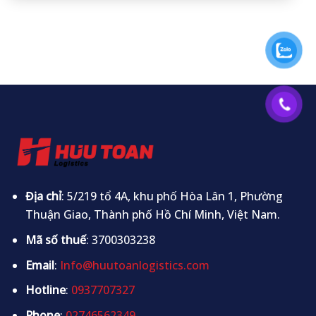
Địa chỉ
: 5/219 tổ 4A, khu phố Hòa Lân 1, Phường
Thuận Giao, Thành phố Hồ Chí Minh, Việt Nam.
Mã số thuế
: 3700303238
Email
:
Info@huutoanlogistics.com
Hotline
:
0937707327
Phone
:
02746562349