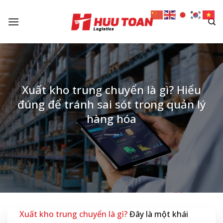
Skip
to
content
Xuất kho trung chuyển là gì? Hiểu
đúng để tránh sai sót trong quản lý
hàng hóa
Xuất kho trung chuyển là gì?
Đây là một khái