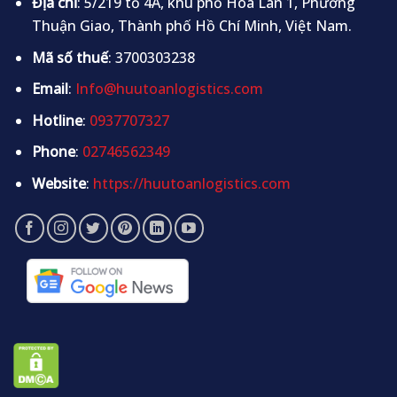
Địa chỉ
: 5/219 tổ 4A, khu phố Hòa Lân 1, Phường
Thuận Giao, Thành phố Hồ Chí Minh, Việt Nam.
Mã số thuế
: 3700303238
Email
:
Info@huutoanlogistics.com
Hotline
:
0937707327
Phone
:
02746562349
Website
:
https://huutoanlogistics.com