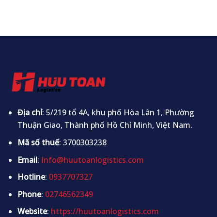
Địa chỉ
: 5/219 tổ 4A, khu phố Hòa Lân 1, Phường
Thuận Giao, Thành phố Hồ Chí Minh, Việt Nam.
Mã số thuế
: 3700303238
Email
:
Info@huutoanlogistics.com
Hotline
:
0937707327
Phone
:
02746562349
Website
:
https://huutoanlogistics.com