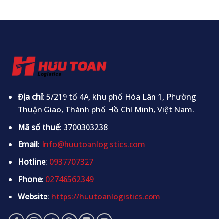
Địa chỉ
: 5/219 tổ 4A, khu phố Hòa Lân 1, Phường
Thuận Giao, Thành phố Hồ Chí Minh, Việt Nam.
Mã số thuế
: 3700303238
Email
:
Info@huutoanlogistics.com
Hotline
:
0937707327
Phone
:
02746562349
Website
:
https://huutoanlogistics.com