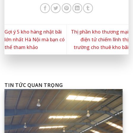
Gợi ý 5 kho hàng nhật bãi
Thị phần kho thương mại
lớn nhất Hà Nội mà bạn có
điện tử chiếm lĩnh thị
thể tham khảo
trường cho thuê kho bãi
TIN TỨC QUAN TRỌNG