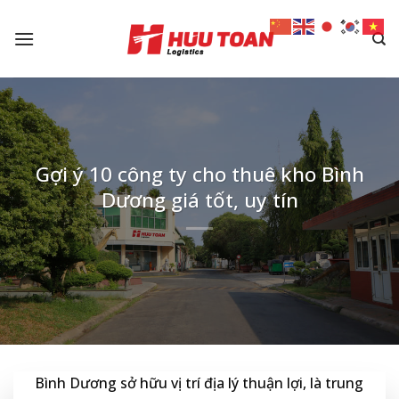
Skip
to
content
Gợi ý 10 công ty cho thuê kho Bình
Dương giá tốt, uy tín
Bình Dương sở hữu vị trí địa lý thuận lợi, là trung