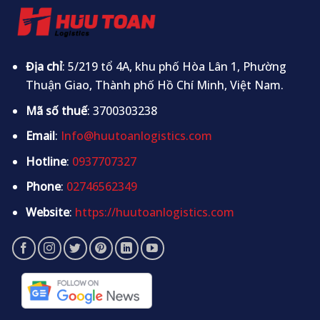
Địa chỉ
: 5/219 tổ 4A, khu phố Hòa Lân 1, Phường
Thuận Giao, Thành phố Hồ Chí Minh, Việt Nam.
Mã số thuế
: 3700303238
Email
:
Info@huutoanlogistics.com
Hotline
:
0937707327
Phone
:
02746562349
Website
:
https://huutoanlogistics.com