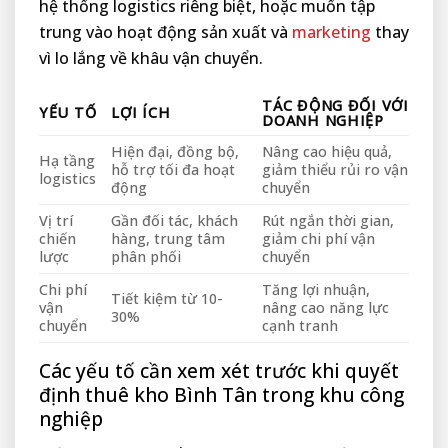
hệ thống logistics riêng biệt, hoặc muốn tập
trung vào hoạt động sản xuất và
marketing
thay
vì lo lắng về khâu vận chuyển.
TÁC ĐỘNG ĐỐI VỚI
YẾU TỐ
LỢI ÍCH
DOANH NGHIỆP
Hiện đại, đồng bộ,
Nâng cao hiệu quả,
Hạ tầng
hỗ trợ tối đa hoạt
giảm thiểu rủi ro vận
logistics
động
chuyển
Vị trí
Gần đối tác, khách
Rút ngắn thời gian,
chiến
hàng, trung tâm
giảm chi phí vận
lược
phân phối
chuyển
Chi phí
Tăng lợi nhuận,
Tiết kiệm từ 10-
vận
nâng cao năng lực
30%
chuyển
cạnh tranh
Các yếu tố cần xem xét trước khi quyết
định thuê kho Bình Tân trong khu công
nghiệp