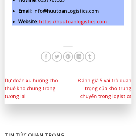
Hotline
: 0937707327
Email
: Info@huutoanLogistics.com
Website
:
https://huutoanlogistics.com
Dự đoán xu hướng cho
Đánh giá 5 vai trò quan
thuê kho chung trong
trọng của kho trung
tương lai
chuyển trong logistics
TIN TỨC QUAN TRỌNG