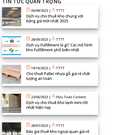
TIN TỨC QUAN TRỌNG
04/08/2023
|
TTTT
Dịch vụ cho thuê kho chung với
bảng giá mới nhất 2025
28/09/2023
|
TTTT
Dịch vụ Fulfillment là gì? Các mô hình
kho Fulfillment phổ biến nhất
19/10/2023
|
TTTT
Cho thuê Pallet nhựa gỗ giá rẻ chất
lượng an toàn
23/06/2023
|
Hữu Toàn Content
Dịch vụ cho thuê kho lạnh mini tốt
nhất hiện nay
28/07/2023
|
TTTT
Báo giá thuê kho ngoại quan giá rẻ