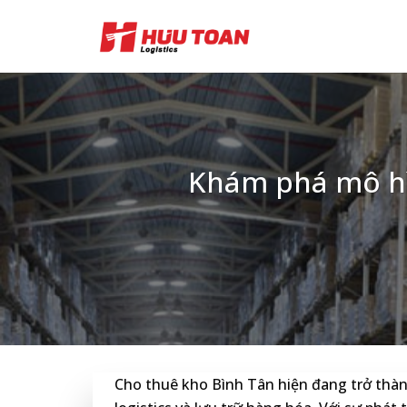
Skip
to
content
Khám phá mô hìn
Cho thuê kho Bình Tân hiện đang trở thàn