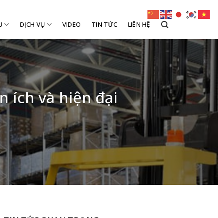
U
DỊCH VỤ
VIDEO
TIN TỨC
LIÊN HỆ
 ích và hiện đại