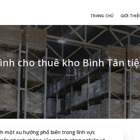
TRANG CHỦ
GIỚI THIỆ
h cho thuê kho Bình Tân tiện
h một xu hướng phổ biến trong lĩnh vực