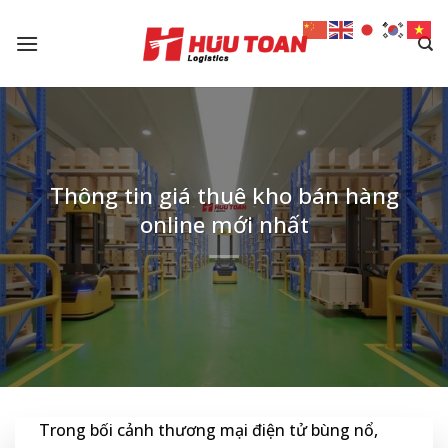
Skip
to
content
Thông tin giá thuê kho bán hàng
online mới nhất
Trong bối cảnh thương mại điện tử bùng nổ,