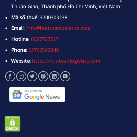
Thuận Giao, Thành phố Hồ Chí Minh, Việt Nam.
Mã số thuế
: 3700303238
Email
:
Info@huutoanlogistics.com
Hotline
:
0937707327
Phone
:
02746562349
Website
:
https://huutoanlogistics.com