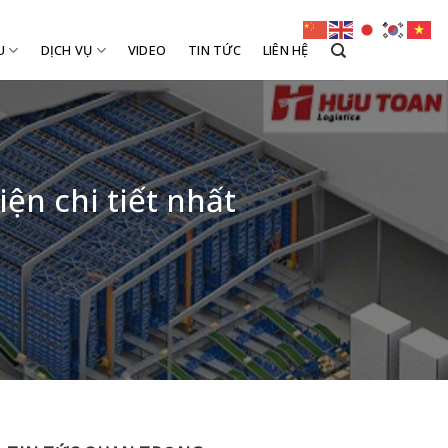
U
DỊCH VỤ
VIDEO
TIN TỨC
LIÊN HỆ
ện chi tiết nhất