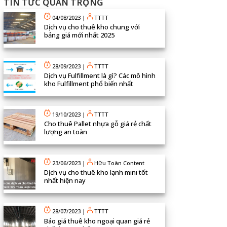
TIN TỨC QUAN TRỌNG
04/08/2023
|
TTTT
Dịch vụ cho thuê kho chung với
bảng giá mới nhất 2025
28/09/2023
|
TTTT
Dịch vụ Fulfillment là gì? Các mô hình
kho Fulfillment phổ biến nhất
19/10/2023
|
TTTT
Cho thuê Pallet nhựa gỗ giá rẻ chất
lượng an toàn
23/06/2023
|
Hữu Toàn Content
Dịch vụ cho thuê kho lạnh mini tốt
nhất hiện nay
28/07/2023
|
TTTT
Báo giá thuê kho ngoại quan giá rẻ