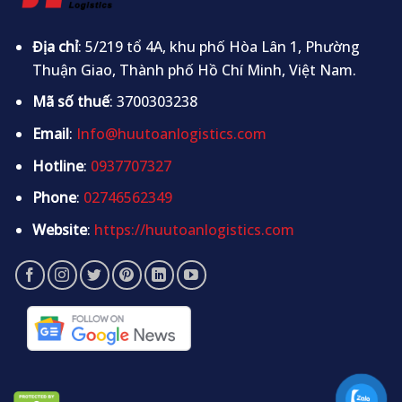
Địa chỉ
: 5/219 tổ 4A, khu phố Hòa Lân 1, Phường
Thuận Giao, Thành phố Hồ Chí Minh, Việt Nam.
Mã số thuế
: 3700303238
Email
:
Info@huutoanlogistics.com
Hotline
:
0937707327
Phone
:
02746562349
Website
:
https://huutoanlogistics.com