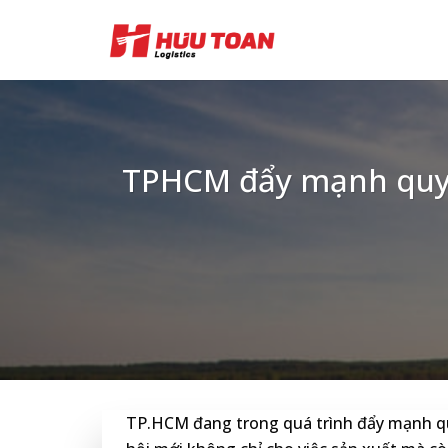
Skip
to
content
TPHCM đẩy mạnh quy h
TP.HCM đang trong quá trình đẩy mạnh qu