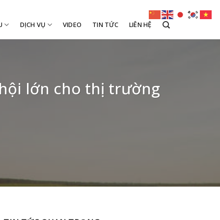
U
DỊCH VỤ
VIDEO
TIN TỨC
LIÊN HỆ
ội lớn cho thị trường