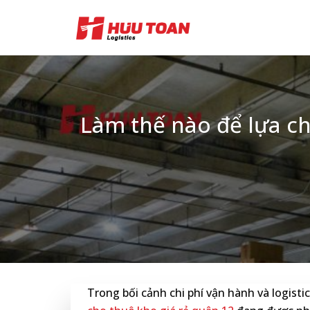
Skip
to
content
Làm thế nào để lựa c
Trong bối cảnh chi phí vận hành và logisti