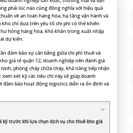
ều doanh nghiệp sản xuất, thương mại và vận
ông phải lúc nào cũng đồng nghĩa với hiệu quả
chuẩn về an toàn hàng hóa, hạ tầng vận hành và
 kho chỉ dựa trên yếu tố chi phí có thể khiến
ư hư hỏng hàng hóa, khó khăn trong xuất nhập
ài dự kiến.
ần đảm bảo sự cân bằng giữa chi phí thuê và
 kho giá rẻ quận 12, doanh nghiệp nên đánh giá
an ninh, phòng cháy chữa cháy, khả năng tiếp nhận
c xem xét kỹ các tiêu chí này sẽ giúp doanh
i đảm bảo hoạt động logistics diễn ra ổn định và
 kỹ trước khi lựa chọn dịch vụ cho thuê kho giá