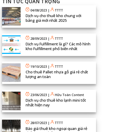
TIN TỨC QUAN TRỌNG
04/08/2023
|
TTTT
Dịch vụ cho thuê kho chung với
bảng giá mới nhất 2025
28/09/2023
|
TTTT
Dịch vụ Fulfillment là gì? Các mô hình
kho Fulfillment phổ biến nhất
19/10/2023
|
TTTT
Cho thuê Pallet nhựa gỗ giá rẻ chất
lượng an toàn
23/06/2023
|
Hữu Toàn Content
Dịch vụ cho thuê kho lạnh mini tốt
nhất hiện nay
28/07/2023
|
TTTT
Báo giá thuê kho ngoại quan giá rẻ