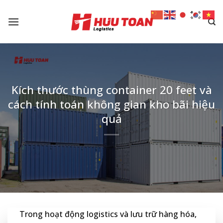
Skip
to
content
Kích thước thùng container 20 feet và
cách tính toán không gian kho bãi hiệu
quả
Trong hoạt động logistics và lưu trữ hàng hóa,