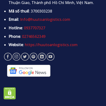
Thuận Giao, Thành phố Hồ Chí Minh, Việt Nam.
Mã số thuế
: 3700303238
Email
:
Info@huutoanlogistics.com
Hotline
:
0937707327
Phone
:
02746562349
Website
:
https://huutoanlogistics.com