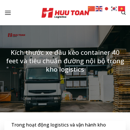
Skip
to
content
Kích thước xe đầu kéo container 40
feet và tiêu chuẩn đường nội bộ trong
kho logistics
Trong hoạt động logistics và vận hành kho