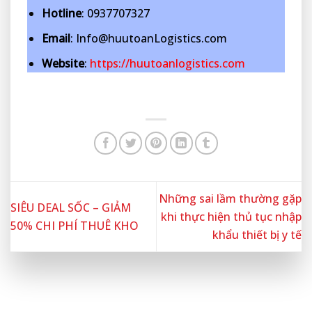
Hotline
: 0937707327
Email
: Info@huutoanLogistics.com
Website
:
https://huutoanlogistics.com
Những sai lầm thường gặp
SIÊU DEAL SỐC – GIẢM
khi thực hiện thủ tục nhập
50% CHI PHÍ THUÊ KHO
khẩu thiết bị y tế