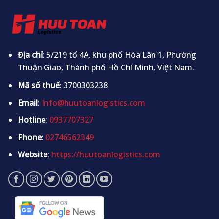
Địa chỉ
: 5/219 tổ 4A, khu phố Hòa Lân 1, Phường
Thuận Giao, Thành phố Hồ Chí Minh, Việt Nam.
Mã số thuế
: 3700303238
Email
:
Info@huutoanlogistics.com
Hotline
:
0937707327
Phone
:
02746562349
Website
:
https://huutoanlogistics.com