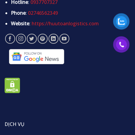
Hotline
:
0937707327
Phone
:
02746562349
Website
:
https://huutoanlogistics.com
DỊCH VỤ