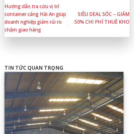
Hướng dẫn tra cứu vị trí
container cảng Hải An giúp
SIÊU DEAL SỐC – GIẢM
doanh nghiệp giảm rủi ro
50% CHI PHÍ THUÊ KHO
chậm giao hàng
TIN TỨC QUAN TRỌNG