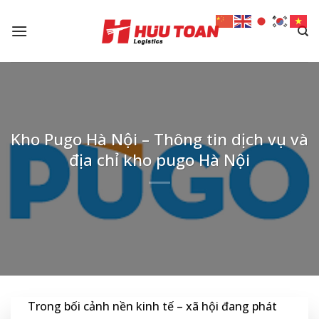
Skip
to
content
Kho Pugo Hà Nội – Thông tin dịch vụ và
địa chỉ kho pugo Hà Nội
Trong bối cảnh nền kinh tế – xã hội đang phát