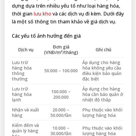
dựng dựa trên nhiều yếu tố như loại hàng hóa,
thời gian
lưu kho
và các dịch vụ đi kèm. Dưới đây
là một số thông tin tham khảo về giá dịch vụ.
Các yếu tố ảnh hưởng đến giá
Đơn giá
Dịch vụ
Ghi chú
(VNĐ/m²/tháng)
Lưu trữ
Áp dụng cho hàng
hàng hóa
hóa không yêu cầu
50.000 – 100.000
thông
điều kiện bảo quản
thường
đặc biệt
Lưu trữ
Áp dụng cho hàng
100.000 –
hàng hóa
hóa cần bảo quản ở
200.000
lạnh
nhiệt độ thấp
Nhận và xuất
20.000 –
Phụ thuộc vào khối
hàng
50.000/lần
lượng hàng hóa
Kiểm đếm và
10.000 –
Phụ thuộc vào khối
quản lý hàng
30.000/lần
lượng hàng hóa