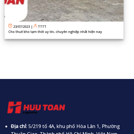
23/07/2023
|
TTTT
Cho thuê kho tạm thời uy tín, chuyên nghiệp nhất hiện nay
Địa chỉ
: 5/219 tổ 4A, khu phố Hòa Lân 1, Phường
Thuận Giao, Thành phố Hồ Chí Minh, Việt Nam.