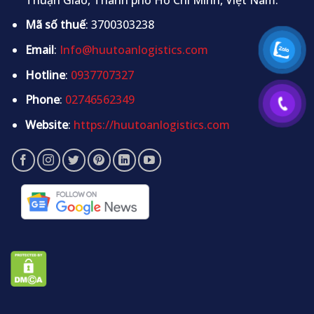
Mã số thuế
: 3700303238
Email
:
Info@huutoanlogistics.com
Hotline
:
0937707327
Phone
:
02746562349
Website
:
https://huutoanlogistics.com