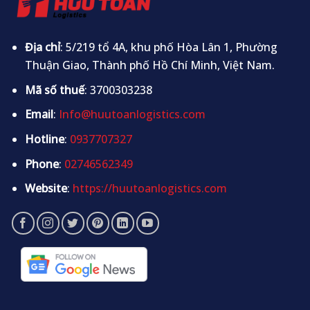
Địa chỉ
: 5/219 tổ 4A, khu phố Hòa Lân 1, Phường
Thuận Giao, Thành phố Hồ Chí Minh, Việt Nam.
Mã số thuế
: 3700303238
Email
:
Info@huutoanlogistics.com
Hotline
:
0937707327
Phone
:
02746562349
Website
:
https://huutoanlogistics.com