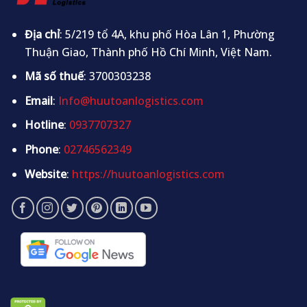
Địa chỉ
: 5/219 tổ 4A, khu phố Hòa Lân 1, Phường
Thuận Giao, Thành phố Hồ Chí Minh, Việt Nam.
Mã số thuế
: 3700303238
Email
:
Info@huutoanlogistics.com
Hotline
:
0937707327
Phone
:
02746562349
Website
:
https://huutoanlogistics.com