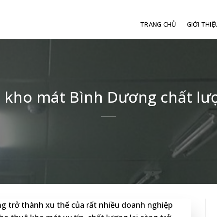
TRANG CHỦ
GIỚI THIỆ
 kho mát Bình Dương chất lượ
g trở thành xu thế của rất nhiều doanh nghiệp