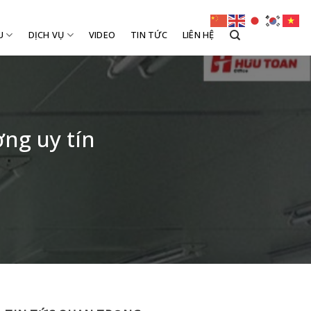
U
DỊCH VỤ
VIDEO
TIN TỨC
LIÊN HỆ
ng uy tín