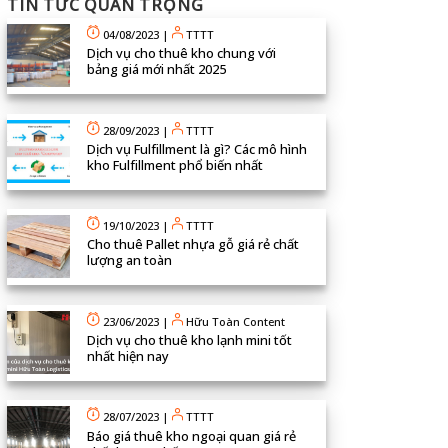
TIN TỨC QUAN TRỌNG
04/08/2023
|
TTTT
Dịch vụ cho thuê kho chung với
bảng giá mới nhất 2025
28/09/2023
|
TTTT
Dịch vụ Fulfillment là gì? Các mô hình
kho Fulfillment phổ biến nhất
19/10/2023
|
TTTT
Cho thuê Pallet nhựa gỗ giá rẻ chất
lượng an toàn
23/06/2023
|
Hữu Toàn Content
Dịch vụ cho thuê kho lạnh mini tốt
nhất hiện nay
28/07/2023
|
TTTT
Báo giá thuê kho ngoại quan giá rẻ