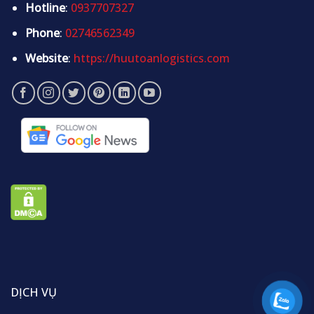
Hotline
:
0937707327
Phone
:
02746562349
Website
:
https://huutoanlogistics.com
DỊCH VỤ