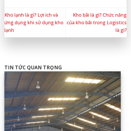
Kho lạnh là gì? Lợi ích và
Kho bãi là gì? Chức năng
ứng dụng khi sử dụng kho
của kho bãi trong Logistics
lạnh
là gì?
TIN TỨC QUAN TRỌNG