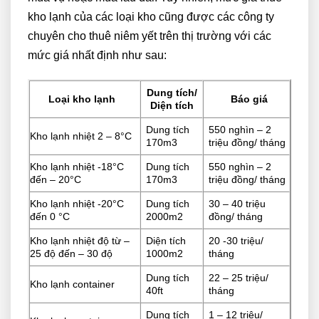
kho lạnh của các loại kho cũng được các công ty
chuyên cho thuê niêm yết trên thị trường với các
mức giá nhất định như sau:
Dung tích/
Loại kho lạnh
Báo giá
Diện tích
Dung tích
550 nghìn – 2
Kho lạnh nhiệt 2 – 8°C
170m3
triệu đồng/ tháng
Kho lạnh nhiệt -18°C
Dung tích
550 nghìn – 2
đến – 20°C
170m3
triệu đồng/ tháng
Kho lạnh nhiệt -20°C
Dung tích
30 – 40 triệu
đến 0 °C
2000m2
đồng/ tháng
Kho lạnh nhiệt độ từ –
Diện tích
20 -30 triệu/
25 độ đến – 30 độ
1000m2
tháng
Dung tích
22 – 25 triệu/
Kho lạnh container
40ft
tháng
Dung tích
1 – 12 triệu/